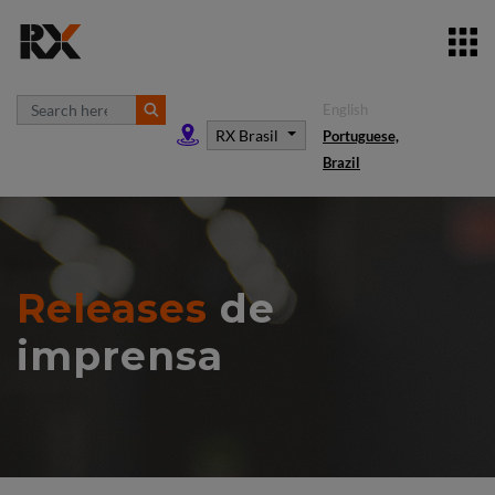
English
RX Brasil
Portuguese,
Brazil
Releases
de
imprensa