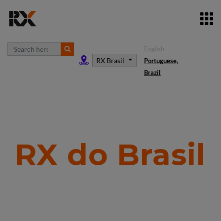
English
RX Brasil
Portuguese,
Brazil
RX do Brasil
Nosso negócio
é