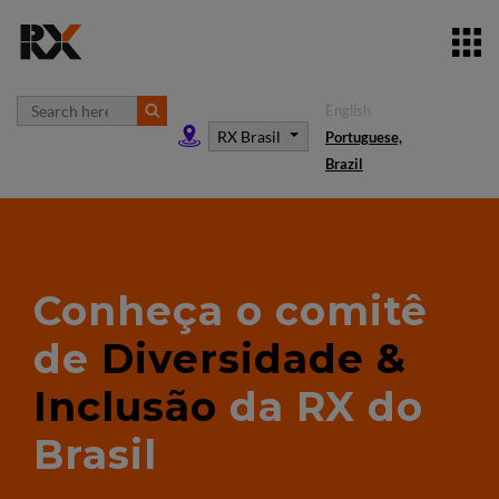
English
RX Brasil
Portuguese,
Brazil
Conheça o comitê
de
Diversidade &
Inclusão
da RX do
Brasil