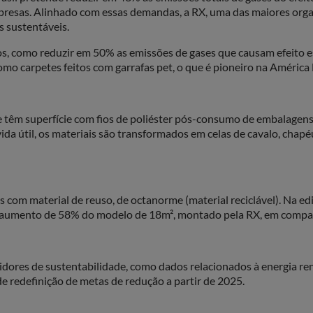
mpresas. Alinhado com essas demandas, a RX, uma das maiores org
is sustentáveis.
 como reduzir em 50% as emissões de gases que causam efeito estu
 carpetes feitos com garrafas pet, o que é pioneiro na América Lat
l e têm superfície com fios de poliéster pós-consumo de embalagen
a útil, os materiais são transformados em celas de cavalo, chapéu
s com material de reuso, de octanorme (material reciclável). Na e
um aumento de 58% do modelo de 18m², montado pela RX, em compa
dores de sustentabilidade, como dados relacionados à energia ren
 de redefinição de metas de redução a partir de 2025.