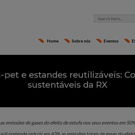
Home
Sobre nós
Eventos
E
-pet e estandes reutilizáveis: 
sustentáveis da RX
 as emissões de gases do efeito de estufa nos seus eventos em 50%
asil pretende reduzir em 43% as emissões totais de gases do efei