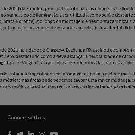
o de 2024 da Expolux, principal evento para as empresas de ilum
no stand, tipo de iluminação a ser utilizada, como será o descarte
uro, prata e bronze). Ao longo da montagem e desmontagem fiscais v
tegorizar os fornecedores de estandes em relação à sustentabilidad
e 2021 na cidade de Glasgow, Escócia, a RX assinou o compromiss
t Zero, destacando como a deve alcançar a neutralidade de carbon
gística” e “Viagem” são as cinco áreas identificadas para estabelec
do, estamos empenhados em promover e apoiar a maior e mais sign
 métricas nas áreas onde podemos causar uma maior mudança, em e
tos resíduos produzimos, reciclamos ou descartamos para trabalh
Connect with us