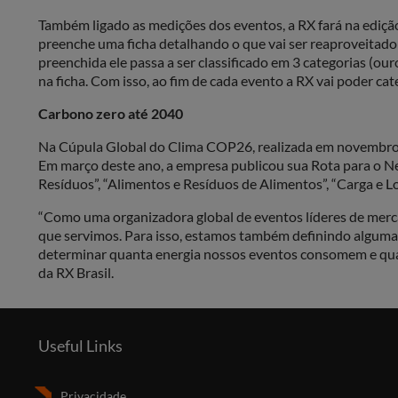
Também ligado as medições dos eventos, a RX fará na ediçã
preenche uma ficha detalhando o que vai ser reaproveitado 
preenchida ele passa a ser classificado em 3 categorias (o
na ficha. Com isso, ao fim de cada evento a RX vai poder ca
Carbono zero até 2040
Na Cúpula Global do Clima COP26, realizada em novembro d
Em março deste ano, a empresa publicou sua Rota para o Ne
Resíduos”, “Alimentos e Resíduos de Alimentos”, “Carga e Lo
“Como uma organizadora global de eventos líderes de merca
que servimos. Para isso, estamos também definindo algumas
determinar quanta energia nossos eventos consomem e quan
da RX Brasil.
Useful Links
Privacidade