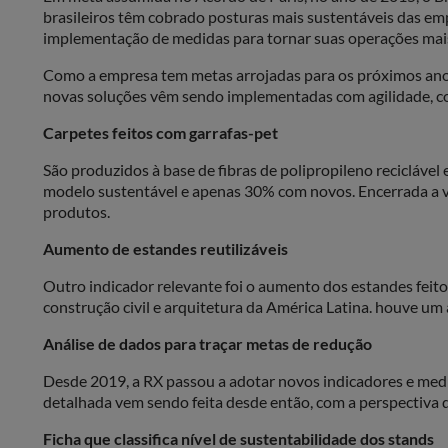
brasileiros têm cobrado posturas mais sustentáveis das e
implementação de medidas para tornar suas operações ma
Como a empresa tem metas arrojadas para os próximos anos,
novas soluções vêm sendo implementadas com agilidade, como
Carpetes feitos com garrafas-pet
São produzidos à base de fibras de polipropileno recicláve
modelo sustentável e apenas 30% com novos. Encerrada a vid
produtos.
Aumento de estandes reutilizáveis
Outro indicador relevante foi o aumento dos estandes feito
construção civil e arquitetura da América Latina. houve 
Análise de dados para traçar metas de redução
Desde 2019, a RX passou a adotar novos indicadores e medi
detalhada vem sendo feita desde então, com a perspectiva
Ficha que classifica nível de sustentabilidade dos stands