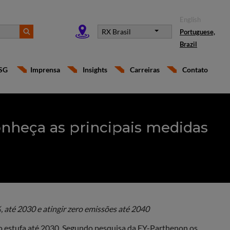
English
RX Brasil
Portuguese,
Brazil
SG
Imprensa
Insights
Carreiras
Contato
Conheça as principais medidas
, até 2030 e atingir zero emissões até 2040
to estufa até 2030. Segundo pesquisa da EY-Parthenon os