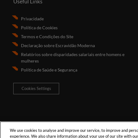
Useful Links
Privacidade
Política de Cookies
Termos e Condições do Site
Declaração sobre Escravidão Moderna
Relatórios sobre disparidades salariais entre homens e
mulheres
Política de Saúde e Segurança
Cookies Settings
We use cookies to analyse and improve our service, to improve and person
experience. We also share information about your use of our site with our 