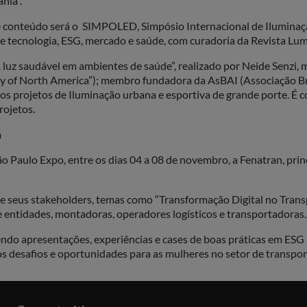
nia”.
 conteúdo será o SIMPOLED, Simpósio Internacional de Iluminaçã
e tecnologia, ESG, mercado e saúde, com curadoria da Revista Lum
luz saudável em ambientes de saúde”, realizado por Neide Senzi, 
iety of North America”); membro fundadora da AsBAI (Associação B
versos projetos de Iluminação urbana e esportiva de grande port
ojetos.
n
o Paulo Expo, entre os dias 04 a 08 de novembro, a Fenatran, princ
e seus stakeholders, temas como “Transformação Digital no Transp
e entidades, montadoras, operadores logísticos e transportadoras.
do apresentações, experiências e cases de boas práticas em ESG na
s desafios e oportunidades para as mulheres no setor de transporte