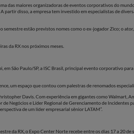
uma das maiores organizadoras de eventos corporativos do mundo,
. A partir disso, a empresa tem investido em especialistas de div
o semestre estão previstos nomes como o ex-jogador Zico; o ator, 
feiras da RX nos próximos meses.
, em São Paulo/SP, a ISC Brasil, principal evento corporativo par
erence, um espaço que contou com palestras de renomados especial
hristopher Davis. Com experiência em gigantes como Walmart, Amge
or de Negócios e Líder Regional de Gerenciamento de Incidentes p
perspectiva de um líder empresarial sênior LATAM”.
tre da RX, o Expo Center Norte recebe entre os dias 17 a 20 de s