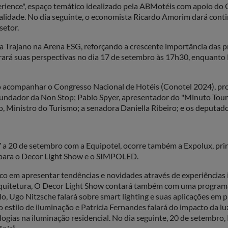
erience", espaço temático idealizado pela ABMotéis com apoio do G
pitalidade. No dia seguinte, o economista Ricardo Amorim dará con
setor.
 Trajano na Arena ESG, reforçando a crescente importância das pr
 trará suas perspectivas no dia 17 de setembro às 17h30, enquanto 
 acompanhar o Congresso Nacional de Hotéis (Conotel 2024), prom
undador da Non Stop; Pablo Spyer, apresentador do "Minuto Touro 
o, Ministro do Turismo; a senadora Daniella Ribeiro; e os deputad
7 a 20 de setembro com a Equipotel, ocorre também a Expolux, pri
 para o Decor Light Show e o SIMPOLED.
o em apresentar tendências e novidades através de experiências i
quitetura, O Decor Light Show contará também com uma programaçã
lo, Ugo Nitzsche falará sobre smart lighting e suas aplicações em p
stilo de iluminação e Patrícia Fernandes falará do impacto da luz
logias na iluminação residencial. No dia seguinte, 20 de setembro