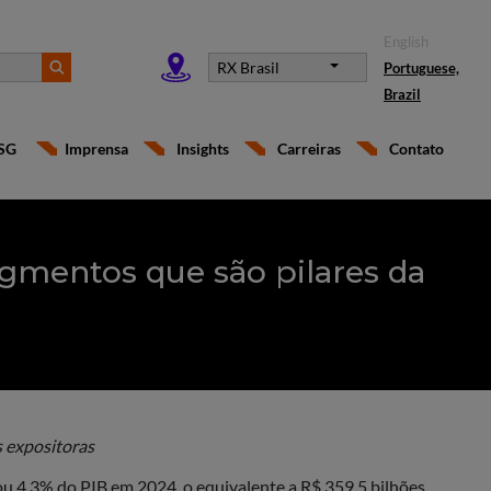
English
RX Brasil
Portuguese,
Brazil
SG
Imprensa
Insights
Carreiras
Contato
egmentos que são pilares da
s expositoras
u 4,3% do PIB em 2024, o equivalente a R$ 359,5 bilhões.