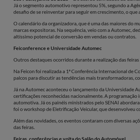
Já o segmento automotivo representou 5%, segundo a Agênc
desafio de se reinventar para seguir em crescimento, o que 
O calendário da organizadora, que é uma das maiores do mun
marcas expositoras. Na sequência, veio com a Automec, ded
altíssimo potencial de conversão em vendas ou contratos.
Feiconference e Universidade Automec
Outros destaques ocorridos durante a realização das feiras
Na Feicon foi realizada a 1ª Conferência Internacional de C
palcos para discutir as tendências mais transformadoras, co
Já na Automec aconteceu o lançamento da Universidade Auto
certificações reconhecidas nacionalmente. A programação i
automotiva. Já os painéis ministrados pelo SENAI abordar
foi o workshop de Eletrificação Veicular, que desenvolveu
Além das novidades, os eventos contaram com diversas açõe
das feiras.
Feiras, conferências e volta do Salão do Automóvel