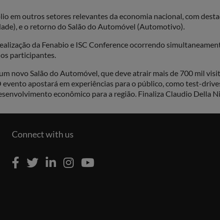
io em outros setores relevantes da economia nacional, com desta
dade), e o retorno do Salão do Automóvel (Automotivo).
 realização da Fenabio e ISC Conference ocorrendo simultaneamen
os participantes.
 um novo Salão do Automóvel, que deve atrair mais de 700 mil vis
O evento apostará em experiências para o público, como test-driv
senvolvimento econômico para a região. Finaliza Claudio Della Ni
Connect with us