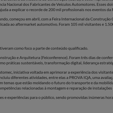
ia Nacional dos Fabricantes de Veículos Automotores. Esses doi
ajuda a explicar o recorde de 200 mil profissionais nos eventos d
do, começou em abril, com a Feira Internacional da Construção Civi
icada ao aftermarket automotivo. Foram 105 mil visitantes e 1.50
 tiveram como foco a parte de conteúdo qualificado.
onstrução e Arquitetura (Feiconference). Foram três dias de confer
mo práticas sustentáveis, transformação digital, liderança estrat
mec, iniciativa voltada em aprimorar a experiência dos visitante
ncluiu diferentes atividades, entre elas a PROVA IQA, uma avaliaç
am temas que estão moldando o futuro do transporte e da mobilid
 competências relacionadas à montagem e reparação de instalações
s e experiências para o público, sendo promovidas inúmeras horas