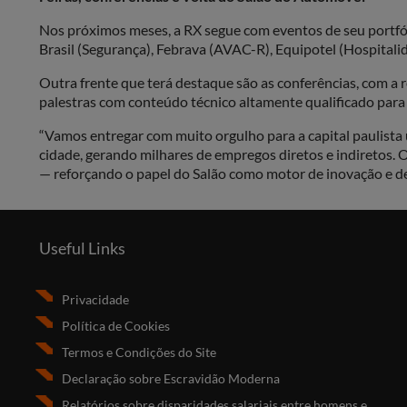
Nos próximos meses, a RX segue com eventos de seu portfól
Brasil (Segurança), Febrava (AVAC-R), Equipotel (Hospitali
Outra frente que terá destaque são as conferências, com a
palestras com conteúdo técnico altamente qualificado para 
“Vamos entregar com muito orgulho para a capital paulista
cidade, gerando milhares de empregos diretos e indiretos. 
— reforçando o papel do Salão como motor de inovação e de
Useful Links
Privacidade
Política de Cookies
Termos e Condições do Site
Declaração sobre Escravidão Moderna
Relatórios sobre disparidades salariais entre homens e