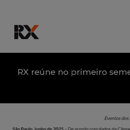
RX reúne no primeiro semes
Eventos dos 
São Paulo, junho de 2025
– De acordo com dados da Câmara 